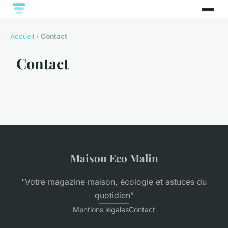
Accueil
›
Contact
Contact
Maison Eco Malin
“Votre magazine maison, écologie et astuces du
quotidien”
Mentions légales
Contact