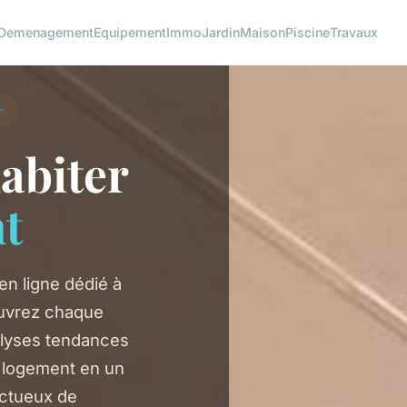
Demenagement
Equipement
Immo
Jardin
Maison
Piscine
Travaux
✨
abiter
t
n ligne dédié à
couvrez chaque
alyses tendances
e logement en un
ectueux de