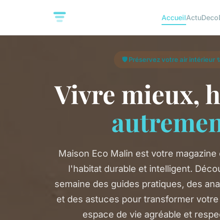
Accueil
Actu
Deco
🛡️ Préservez votre air intérieur 
Vivre mieux, h
autremen
Maison Eco Malin est votre magazine e
l'habitat durable et intelligent. Dé
semaine des guides pratiques, des an
et des astuces pour transformer votr
espace de vie agréable et resp