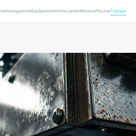
Demenagement
Equipement
Immo
Jardin
Maison
Piscine
Travaux