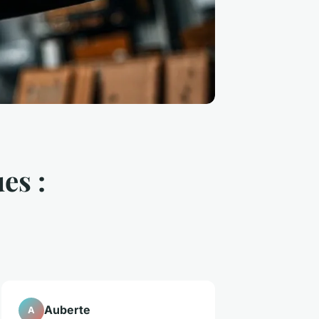
es :
Auberte
A