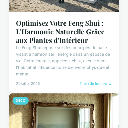
Optimisez Votre Feng Shui :
L'Harmonie Naturelle Grâce
aux Plantes d'Intérieur
Le Feng Shui repose sur des principes de base
visant à harmoniser l'énergie dans un espace de
vie. Cette énergie, appelée « chi », circule dans
l'habitat et influence notre bien-être physique et
menta...
21 juillet 2025
5 min de lecture →
DECO