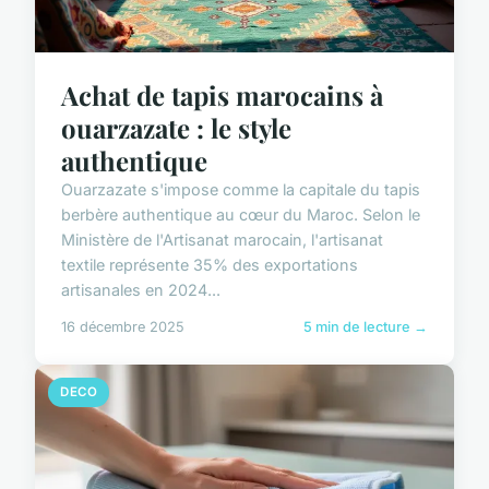
Achat de tapis marocains à
ouarzazate : le style
authentique
Ouarzazate s'impose comme la capitale du tapis
berbère authentique au cœur du Maroc. Selon le
Ministère de l'Artisanat marocain, l'artisanat
textile représente 35% des exportations
artisanales en 2024...
16 décembre 2025
5 min de lecture →
DECO