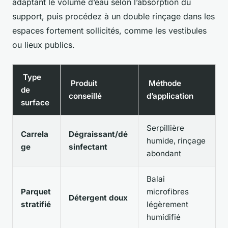
adaptant le volume d’eau selon l’absorption du
support, puis procédez à un double rinçage dans les
espaces fortement sollicités, comme les vestibules
ou lieux publics.
Type
Produit
Méthode
de
conseillé
d’application
surface
Serpillière
Carrela
Dégraissant/dé
humide, rinçage
ge
sinfectant
abondant
Balai
Parquet
microfibres
Détergent doux
stratifié
légèrement
humidifié